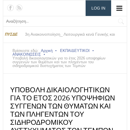
LOG IN
3η Ανακοινοποίηση_ Λειτουργικά κενά Γενικής και
2η Ανακοινοποίηση_ Λειτουργικά κενά Γενικής και
Ανακοινοποίηση_ Λειτουργικά κενά Γενικής και
ΠΥΣΔΕ
Επαγγελματικής Εκπ/σης
Επαγγελματικής Εκπ/σης
Επαγγελματικής Εκπ/σης
Βρίσκεστε εδώ:
Αρχική
ΕΚΠΑΙΔΕΥΤΙΚΟΙ
ΑΝΑΚΟΙΝΩΣΕΙΣ
Υποβολή δικαιολογητικών για το έτος 2026 υποψηφίων
συγγενών των θυμάτων και των πληγέντων του
σιδηροδρομικού δυστυχήματος των Τεμπών
ΥΠΟΒΟΛΉ ΔΙΚΑΙΟΛΟΓΗΤΙΚΏΝ
ΓΙΑ ΤΟ ΈΤΟΣ 2026 ΥΠΟΨΗΦΊΩΝ
ΣΥΓΓΕΝΏΝ ΤΩΝ ΘΥΜΆΤΩΝ ΚΑΙ
ΤΩΝ ΠΛΗΓΈΝΤΩΝ ΤΟΥ
ΣΙΔΗΡΟΔΡΟΜΙΚΟΎ