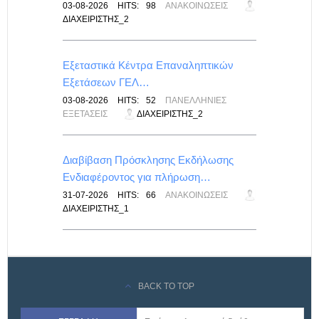
-
03-08-2026
HITS:
98
ΑΝΑΚΟΙΝΏΣΕΙΣ
ΔΙΑΧΕΙΡΙΣΤΉΣ_2
λικές
Εξεταστικά Κέντρα Επαναληπτικών
Εξετάσεων ΓΕΛ…
ΙΣ
03-08-2026
HITS:
52
ΠΑΝΕΛΛΉΝΙΕΣ
ΕΞΕΤΆΣΕΙΣ
ΔΙΑΧΕΙΡΙΣΤΉΣ_2
ίνακας
Διαβίβαση Πρόσκλησης Εκδήλωσης
Ενδιαφέροντος για πλήρωση…
ΙΣ
31-07-2026
HITS:
66
ΑΝΑΚΟΙΝΏΣΕΙΣ
ΔΙΑΧΕΙΡΙΣΤΉΣ_1
BACK TO TOP