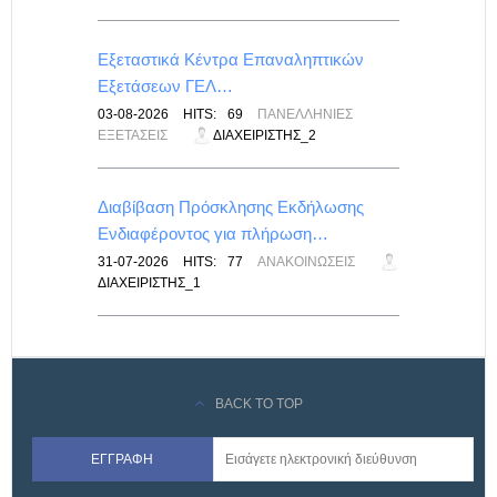
λικές
Εξεταστικά Κέντρα Επαναληπτικών
Εξετάσεων ΓΕΛ…
ΙΣ
03-08-2026
HITS:
69
ΠΑΝΕΛΛΉΝΙΕΣ
ΕΞΕΤΆΣΕΙΣ
ΔΙΑΧΕΙΡΙΣΤΉΣ_2
ίνακας
Διαβίβαση Πρόσκλησης Εκδήλωσης
Ενδιαφέροντος για πλήρωση…
ΙΣ
31-07-2026
HITS:
77
ΑΝΑΚΟΙΝΏΣΕΙΣ
ΔΙΑΧΕΙΡΙΣΤΉΣ_1
BACK TO TOP