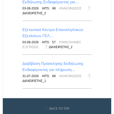
Εκδήλωσης Ενδιαφέροντος για…
-
03-08-2026
HITS:
98
ΑΝΑΚΟΙΝΏΣΕΙΣ
ΔΙΑΧΕΙΡΙΣΤΉΣ_2
λικές
Εξεταστικά Κέντρα Επαναληπτικών
Εξετάσεων ΓΕΛ…
ΙΣ
03-08-2026
HITS:
57
ΠΑΝΕΛΛΉΝΙΕΣ
ΕΞΕΤΆΣΕΙΣ
ΔΙΑΧΕΙΡΙΣΤΉΣ_2
ίνακας
Διαβίβαση Πρόσκλησης Εκδήλωσης
Ενδιαφέροντος για πλήρωση…
ΙΣ
31-07-2026
HITS:
68
ΑΝΑΚΟΙΝΏΣΕΙΣ
ΔΙΑΧΕΙΡΙΣΤΉΣ_1
BACK TO TOP