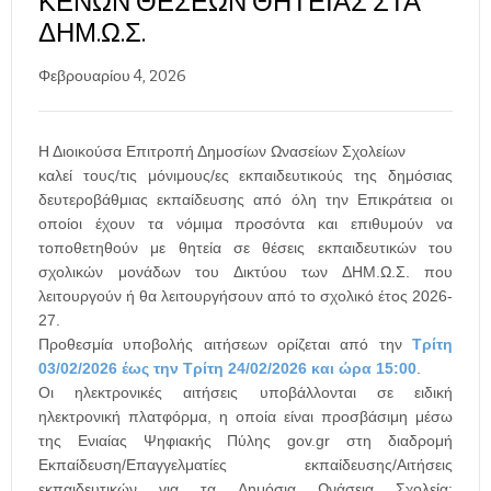
ΚΕΝΏΝ ΘΈΣΕΩΝ ΘΗΤΕΊΑΣ ΣΤΑ
ΔΗΜ.Ω.Σ.
Φεβρουαρίου 4, 2026
Η Διοικούσα Επιτροπή Δημοσίων Ωνασείων Σχολείων
καλεί τους/τις μόνιμους/ες εκπαιδευτικούς της δημόσιας
δευτεροβάθμιας εκπαίδευσης από όλη την Επικράτεια οι
οποίοι έχουν τα νόμιμα προσόντα και επιθυμούν να
τοποθετηθούν με θητεία σε θέσεις εκπαιδευτικών του
σχολικών μονάδων του Δικτύου των ΔΗΜ.Ω.Σ. που
λειτουργούν ή θα λειτουργήσουν από το σχολικό έτος 2026-
27.
Προθεσμία υποβολής αιτήσεων ορίζεται από την
Τρίτη
03/02/2026 έως την Τρίτη 24/02/2026 και ώρα 15:00
.
Οι ηλεκτρονικές αιτήσεις υποβάλλονται σε ειδική
ηλεκτρονική πλατφόρμα, η οποία είναι προσβάσιμη μέσω
της Ενιαίας Ψηφιακής Πύλης gov.gr στη διαδρομή
Εκπαίδευση/Επαγγελματίες εκπαίδευσης/Αιτήσεις
εκπαιδευτικών για τα Δημόσια Ωνάσεια Σχολεία: