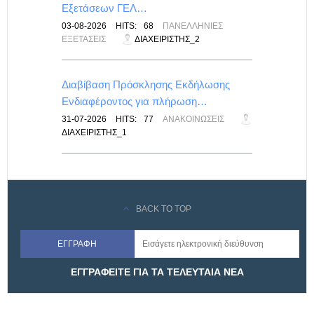
Εξετάσεων ΓΕΛ…
ΙΣ
03-08-2026
HITS:
68
ΠΑΝΕΛΛΉΝΙΕΣ
ΕΞΕΤΆΣΕΙΣ
ΔΙΑΧΕΙΡΙΣΤΉΣ_2
ίνακας
Διαβίβαση Πρόσκλησης Εκδήλωσης
Ενδιαφέροντος για πλήρωση…
ΙΣ
31-07-2026
HITS:
77
ΑΝΑΚΟΙΝΏΣΕΙΣ
ΔΙΑΧΕΙΡΙΣΤΉΣ_1
BACK TO TOP
ΕΓΓΡΑΦΕΙΤΕ ΓΙΑ ΤΑ ΤΕΛΕΥΤΑΙΑ ΝΕΑ