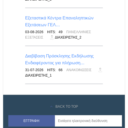
λικές
Εξεταστικά Κέντρα Επαναληπτικών
Εξετάσεων ΓΕΛ…
ΙΣ
03-08-2026
HITS:
49
ΠΑΝΕΛΛΉΝΙΕΣ
ΕΞΕΤΆΣΕΙΣ
ΔΙΑΧΕΙΡΙΣΤΉΣ_2
ίνακας
Διαβίβαση Πρόσκλησης Εκδήλωσης
Ενδιαφέροντος για πλήρωση…
ΙΣ
31-07-2026
HITS:
66
ΑΝΑΚΟΙΝΏΣΕΙΣ
ΔΙΑΧΕΙΡΙΣΤΉΣ_1
BACK TO TOP